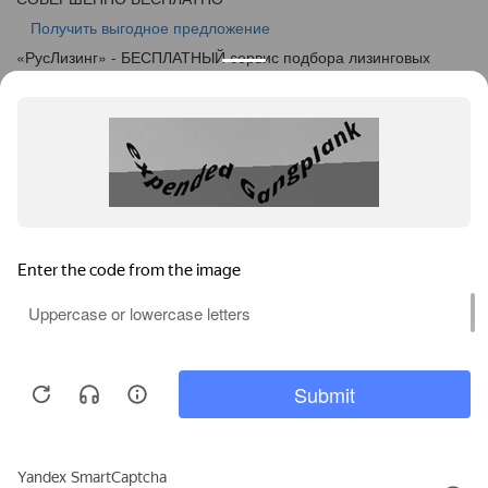
Получить выгодное предложение
«
Рус
Лизинг
» - БЕСПЛАТНЫЙ сервис подбора лизинговых
программ
info@ruslease.ru
+7 (495) 103-49-76
143405, Московская область, г. Красногорск, ул.
Вокзальная, дом 27
Конфискат
Услуги лизинга
Заявка на лизинг
Калькулятор
Кейсы
Клиентам
Акции
О компании
Контакты
Соглашение об обработке персональных данных
Политика конфиденциальности
Карта сайта
Информация на сайте не является публичной офертой,
определяемой положениями ч. 2 ст. 437 ГК РФ.
Каталог предодобренной
Пользуясь услугами интернет-сайта