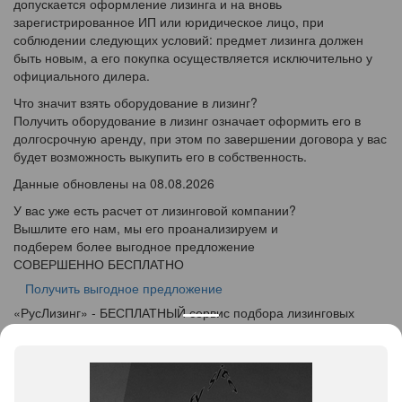
допускается оформление лизинга и на вновь
зарегистрированное ИП или юридическое лицо, при
соблюдении следующих условий: предмет лизинга должен
быть новым, а его покупка осуществляется исключительно у
официального дилера.
Что значит взять оборудование в лизинг?
Получить оборудование в лизинг означает оформить его в
долгосрочную аренду, при этом по завершении договора у вас
будет возможность выкупить его в собственность.
Данные обновлены на 08.08.2026
У вас уже есть расчет от лизинговой компании?
Вышлите его нам, мы его проанализируем и
подберем более выгодное предложение
СОВЕРШЕННО БЕСПЛАТНО
Получить выгодное предложение
«
Рус
Лизинг
» - БЕСПЛАТНЫЙ сервис подбора лизинговых
программ
info@ruslease.ru
+7 (495) 103-49-76
143405, Московская область, г. Красногорск, ул.