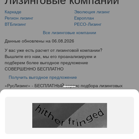
Каркаде
Эволюция лизинг
Регион лизинг
Европлан
ВТБлизинг
РЕСО-Лизинг
Все лизинговые компании
Данные обновлены на 06.08.2026
У вас уже есть расчет от лизинговой компании?
Вышлите его нам, мы его проанализируем и
подберем более выгодное предложение
СОВЕРШЕННО БЕСПЛАТНО
Получить выгодное предложение
«
Рус
Лизинг
» - БЕСПЛАТНЫЙ сервис подбора лизинговых
программ
info@ruslease.ru
+7 (495) 103-49-76
143405, Московская область, г. Красногорск, ул. Вокзальная,
дом 27
Конфискат
Услуги лизинга
Заявка на лизинг