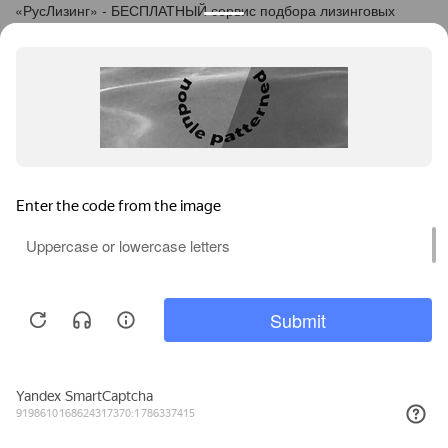
«
Рус
Лизинг
» - БЕСПЛАТНЫЙ сервис подбора лизинговых
программ
info@ruslease.ru
+7 (495) 103-49-76
143405, Московская область, г. Красногорск, ул.
Вокзальная, дом 27
Конфискат
Услуги лизинга
Заявка на лизинг
Калькулятор
Кейсы
Клиентам
Акции
О компании
Контакты
Соглашение об обработке персональных данных
Политика конфиденциальности
Карта сайта
Информация на сайте не является публичной офертой,
определяемой положениями ч. 2 ст. 437 ГК РФ.
Каталог предодобренной
Пользуясь услугами интернет-сайта
Б/У техники
https://krasnogorsk.ruslease.ru/ и его сервисами, вы
(Лизинговый конфискат)
подтверждаете согласие на обработку персональных данных.