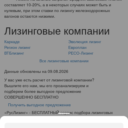
составляет 10-20%, а в некоторых случаях может быть и
нулевым, при этом ставки по лизингу железнодорожных
вагонов остаются низкими.
Лизинговые компании
Каркаде
Эволюция лизинг
Регион лизинг
Европлан
ВТБлизинг
РЕСО-Лизинг
Все лизинговые компании
Данные обновлены на 09.08.2026
У вас уже есть расчет от лизинговой компании?
Вышлите его нам, мы его проанализируем и
подберем более выгодное предложение
СОВЕРШЕННО БЕСПЛАТНО
Получить выгодное предложение
«
Рус
Лизинг
» - БЕСПЛАТНЫЙ сервис подбора лизинговых
программ
info@ruslease.ru