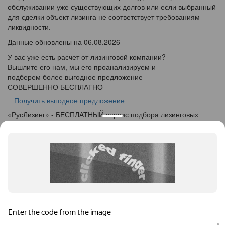
обслуживании уже существующих долгов или если выбранный
для сделки объект лизинга не соответствует требованиям
ликвидности.
Данные обновлены на 06.08.2026
У вас уже есть расчет от лизинговой компании?
Вышлите его нам, мы его проанализируем и
подберем более выгодное предложение
СОВЕРШЕННО БЕСПЛАТНО
Получить выгодное предложение
«
Рус
Лизинг
» - БЕСПЛАТНЫЙ сервис подбора лизинговых
программ
info@ruslease.ru
+7 (495) 103-49-76
143405, Московская область, г. Красногорск, ул.
Вокзальная, дом 27
Конфискат
Услуги лизинга
Заявка на лизинг
Калькулятор
Кейсы
Клиентам
Акции