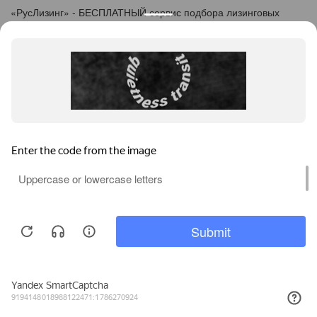
«
Рус
Лизинг
» - БЕСПЛАТНЫЙ сервис подбора лизинговых
программ
info@ruslease.ru
+7 (495) 103-49-76
143405, Московская область, г. Красногорск, ул. Вокзальная,
дом 27
Конфискат
Услуги лизинга
Заявка на лизинг
Калькулятор
Кейсы
Клиентам
Акции
О компании
Контакты
Соглашение об обработке персональных данных
Политика конфиденциальности
Карта сайта
Информация на сайте не является публичной офертой,
определяемой положениями ч. 2 ст. 437 ГК РФ.
Каталог предодобренной
Пользуясь услугами интернет-сайта
Б/У техники
https://krasnogorsk.ruslease.ru/ и его сервисами, вы
(Лизинговый конфискат)