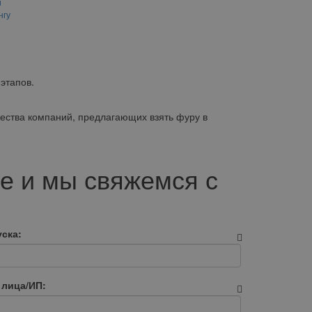
и
нгу
этапов.
ества компаний, предлагающих взять фуру в
е и мы свяжемся с
ска:
 лица/ИП: