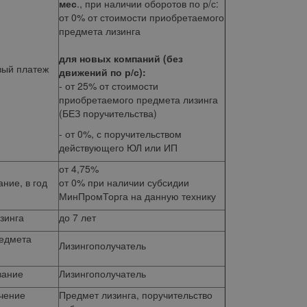
мес
., при наличии оборотов по р/с:
от 0% от стоимости приобретаемого
предмета лизинга
для новых компаний (без
вый платеж
движений по р/с):
- от 25% от стоимости
приобретаемого предмета лизинга
(БЕЗ поручительства)
- от 0%, с поручительством
действующего ЮЛ или ИП
от 4,75%
ние, в год
от 0% при наличии субсидии
МинПромТорга на данную технику
зинга
до 7 лет
редмета
Лизингополучатель
вание
Лизингополучатель
чение
Предмет лизинга, поручительство