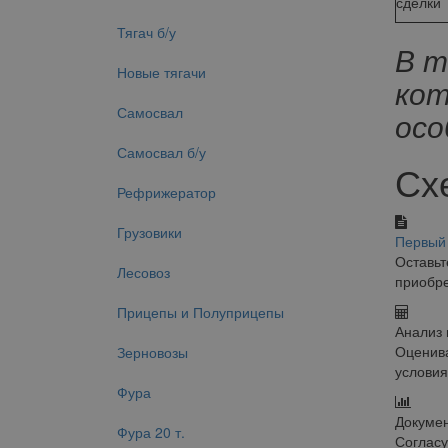
сделки
Тягач б/у
В т
Новые тягачи
кот
Самосвал
осо
Самосвал б/у
Сх
Рефрижератор
Грузовики
Первый 
Оставьт
Лесовоз
приобре
Прицепы и Полуприцепы
Анализ 
Оценива
Зерновозы
условия
Фура
Докумен
Фура 20 т.
Согласу