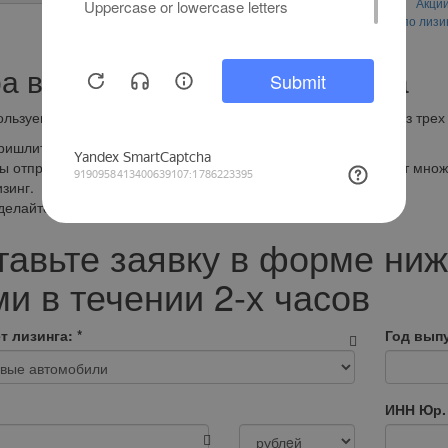
Оставить
Акци
заявку
по лизи
а в лизинг: три простых шага
льзуем простую и эффективную схему работы, состоящую из трех 
ришлите нам пакет документов.
ы отправим лучший расчет, сделанный на основе расчетов от множ
зинг.
делайте выбор и подпишите договор.
тавьте заявку в форме ниж
и в течении 2-х часов
т лизинга:
*
Год выпу
ИНН Юр.