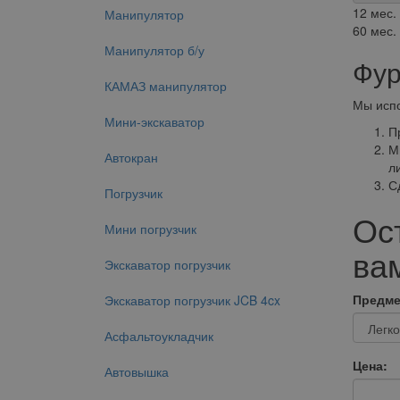
12 мес.
Манипулятор
60 мес.
Манипулятор б/у
Фур
КАМАЗ манипулятор
Мы испо
Мини-экскаватор
П
М
Автокран
ли
С
Погрузчик
Ос
Мини погрузчик
вам
Экскаватор погрузчик
Предме
Экскаватор погрузчик JCB 4cx
Асфальтоукладчик
Цена:
Автовышка