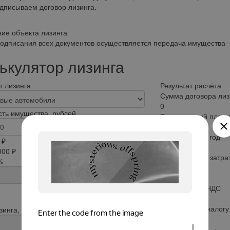
дписываем договор лизинга.
ие объекта лизинга
одписания всех документов осуществляется передача имущества —
ькулятор лизинга
 лизинга
Результат расчёта
Сумма договора лиз
0
ть имущества, рублей
Ежемесячный плате
0
Удорожание в год
 ₽
0
000 ₽
Общая сумма затрат
%
по налогам
0
0
Возмещение НДС
0
Экономия по налогу
зинга, месяцев
0