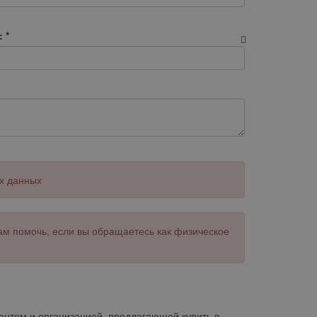
:
*
х данных
ам помочь, если вы обращаетесь как физическое
нтом и организацией, предлагающей купить в