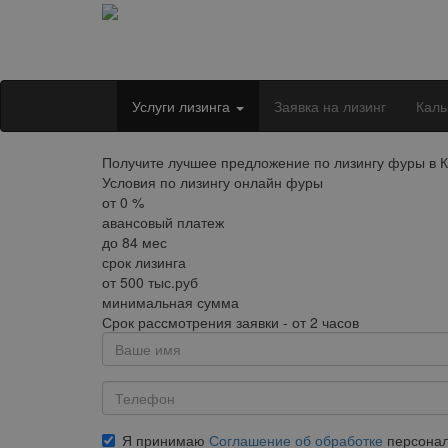
Услуги лизинга
Заявка на лизинг
Каль
Получите лучшее предложение по лизингу фуры в К
Условия по лизингу онлайн фуры
от
0
%
авансовый платеж
до
84
мес
срок лизинга
от
500
тыс.руб
минимальная сумма
Срок рассмотрения заявки - от 2 часов
Я принимаю
Соглашение об обработке
персонал