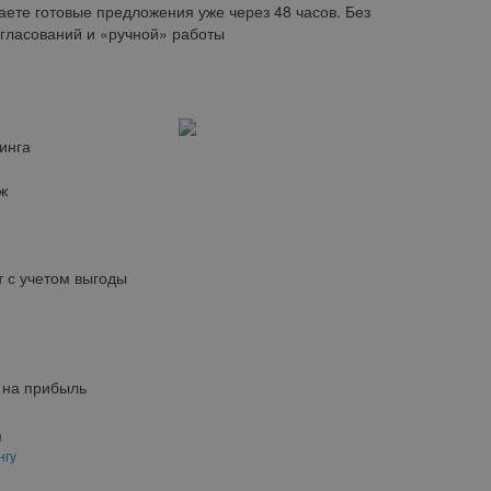
аете готовые предложения уже через 48 часов. Без
огласований и «ручной» работы
инга
ж
 с учетом выгоды
 на прибыль
и
нгу