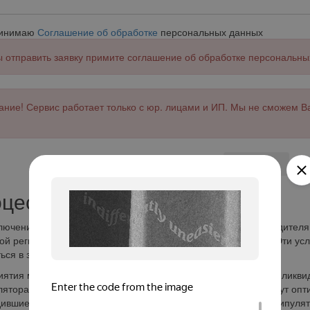
ринимаю
Соглашение об обработке
персональных данных
 отправить заявку примите соглашение об обработке персональны
ние! Сервис работает только с юр. лицами и ИП. Мы не сможем В
Отправить
цесс оформления:
лючения договора необходимо предоставить паспорт руководителя,
ой регистрации, банковские выписки и финансовые отчеты. Эти ус
ься в зависимости от условий сделки
ятия могут существенно сэкономить на налогах и сохранить ликвид
ятора. Выбрав подходящий график платежей, компании могут опти
ившиеся средства для развития бизнеса. Приобретение манипулят