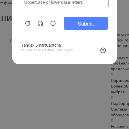
т финансовые затраты за счет снижения процентной ставки.
ши преимущества
Работаем
Любой го
Петр Федоров, Эксперт по лизингу.
дистанци
Телефон:
+7 (495) 103-49-76
Снижаем 
Е-mail:
info@ruslease.ru
Проанали
предложе
Партнерс
Более 50
выбрать
Подбор т
Система 
оборудов
Решения 