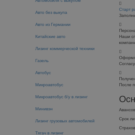
Автомобиля с выкупом
Старт р
Авто без выкупа
Заполни
Авто из Германии
Персон
Китайские авто
Наши сп
компани
Лизинг коммерческой техники
Оформл
Газель
Согласу
Автобус
Получе
Микроавтобус
После п
Осн
Микроавтобус б/у в лизинг
Минивэн
Авансов
Срок лиз
Лизинг грузовых автомобилей
Страхов
Тягач в лизинг