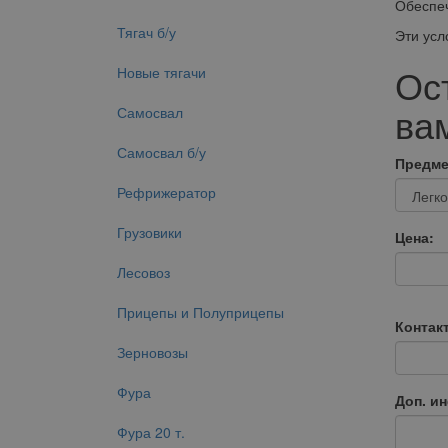
Обеспеч
Тягач б/у
Эти усл
Ос
Новые тягачи
вам
Самосвал
Самосвал б/у
Предме
Рефрижератор
Грузовики
Цена:
Лесовоз
Прицепы и Полуприцепы
Контак
Зерновозы
Фура
Доп. и
Фура 20 т.