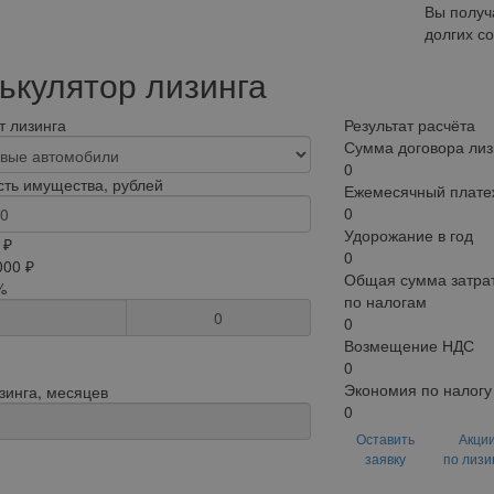
Вы получ
долгих с
ькулятор лизинга
 лизинга
Результат расчёта
Сумма договора лиз
0
ть имущества, рублей
Ежемесячный плате
0
Удорожание в год
 ₽
0
000 ₽
Общая сумма затрат
%
по налогам
0
0
Возмещение НДС
0
Экономия по налогу
зинга, месяцев
0
Оставить
Акци
заявку
по лизи