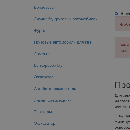
Бензовозы
Я п
Лизинг б/у грузовых автомобилей
Чтобы
Фургон
Грузовые автомобили для ИП
Внима
лицо.
Ломовоз
Бункеровоз б/у
Эвакуатор
Про
Автобетоносмеситель
Для зак
Лизинг спецтехники
налогов
изменят
Тракторы
Предпри
манипул
Экскаватор
освобод