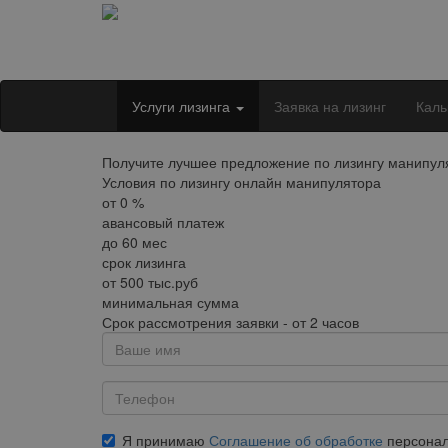
Услуги лизинга
Заявка на лизинг
Каль
Получите лучшее предложение по лизингу манипуля
Условия по лизингу онлайн манипулятора
от
0
%
авансовый платеж
до
60
мес
срок лизинга
от
500
тыс.руб
минимальная сумма
Срок рассмотрения заявки - от 2 часов
Я принимаю
Соглашение об обработке
персонал