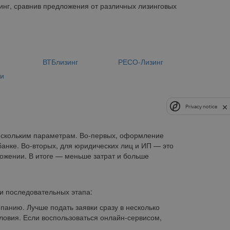
нг, сравнив предложения от различных лизинговых
н
ВТБлизинг
РЕСО-Лизинг
ии
Privacy notice
нескольким параметрам. Во-первых, оформление
банке. Во-вторых, для юридических лиц и ИП — это
ожении. В итоге — меньше затрат и больше
и последовательных этапа:
анию. Лучше подать заявки сразу в несколько
ловия. Если воспользоваться онлайн-сервисом,