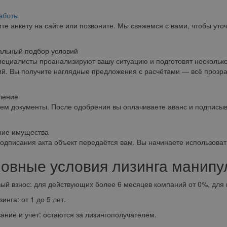
аботы
те анкету на сайте или позвоните. Мы свяжемся с вами, чтобы уто
альный подбор условий
ециалисты проанализируют вашу ситуацию и подготовят несколько
й. Вы получите наглядные предложения с расчётами — всё прозра
ение
ем документы. После одобрения вы оплачиваете аванс и подписыв
ние имущества
одписания акта объект передаётся вам. Вы начинаете использовать
овные условия лизинга манипу
ый взнос: для действующих более 6 месяцев компаний от 0%, для 
инга: от 1 до 5 лет.
ание и учет: остаются за лизингополучателем.