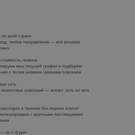
 по всей стране
род, любое направление — всё решаем
онно
стоимость лизинга
зируем ваш текущий график и подберём
ние с более низкими суммами платежей
кая сеть
 лизинговых компаний — значит, есть из чего
ранспорта и техники без лишних хлопот
интегрирована с крупными поставщиками
ания
— за 1–2 дня