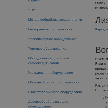
Станки
Онлайн-
компани
ЧПУ
Ли
Металлообрабатывающие станки
Ресторанное оборудование
Каркад
Хлебопекарное оборудование
Во
Торговое оборудование
Оборудование для мойки
В чем с
самообслуживания
Если ср
проще и
Холодильное оборудование
реальна
удобств
Обратный лизинг оборудования
Как взя
Процесс
Стоматологическое оборудование
П
Деревообрабатывающее
о
оборудование
п