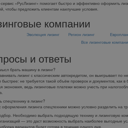
сервис «РусЛизинг» помогает быстро и эффективно оформить лизи
й, чтобы предложить клиентам наилучшие условия.
зинговые компании
е
Эволюция лизинг
Регион лизинг
Европла
Все лизинговые компан
просы и ответы
мысл брать машину в лизинг?
авнивать лизинг с классическим автокредитом, он выигрывает по 
 быстрее: не требуется такой объём проверок и документов, как в 
я экономия, ведь лизинговые платежи можно учесть при налогообл
а.
ть спецтехнику в лизинг?
 оформления лизинга спецтехники можно условно разделить на тр
одбор. Необходимо выбрать подходящую технику и лизинговую комп
рганизаций — это даст возможность выбрать наиболее выгодные ус
одборка вариантов будет готова в течение одного дня.